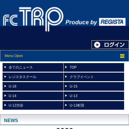
Menu Open
トップ
全てのニュース
TOP
ニュース
レジスタスクール
クラブイベント
U-18
U-15
スケジュール
U-14
U-13
スタッフ紹介
U-12渋谷
U-12町田
フォトアルバム
ブログ
NEWS