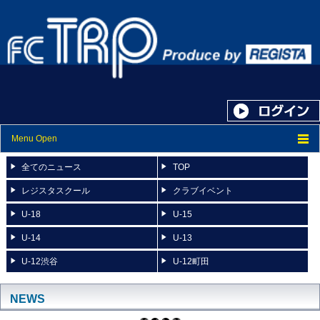
Menu Open
トップ
全てのニュース
TOP
ニュース
レジスタスクール
クラブイベント
U-18
U-15
スケジュール
U-14
U-13
スタッフ紹介
U-12渋谷
U-12町田
フォトアルバム
ブログ
NEWS