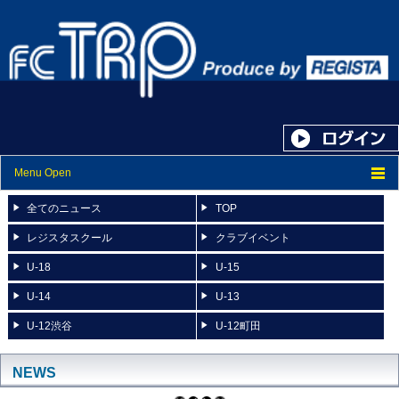
Menu Open
トップ
全てのニュース
TOP
ニュース
レジスタスクール
クラブイベント
U-18
U-15
スケジュール
U-14
U-13
スタッフ紹介
U-12渋谷
U-12町田
フォトアルバム
ブログ
NEWS