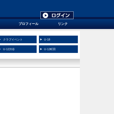
プロフィール
リンク
クラブイベント
U-18
U-12渋谷
U-12町田