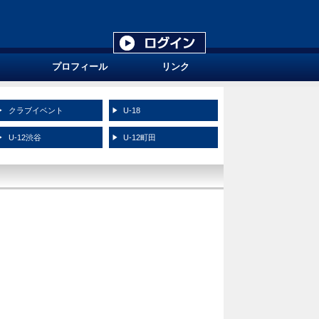
プロフィール
リンク
クラブイベント
U-18
U-12渋谷
U-12町田