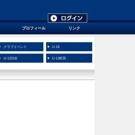
プロフィール
リンク
クラブイベント
U-18
U-12渋谷
U-12町田