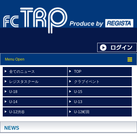
Menu Open
トップ
全てのニュース
TOP
ニュース
レジスタスクール
クラブイベント
U-18
U-15
スケジュール
U-14
U-13
スタッフ紹介
U-12渋谷
U-12町田
フォトアルバム
ブログ
NEWS