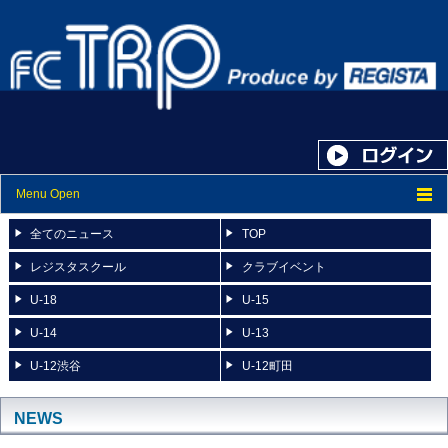
Menu Open
トップ
全てのニュース
TOP
ニュース
レジスタスクール
クラブイベント
U-18
U-15
スケジュール
U-14
U-13
スタッフ紹介
U-12渋谷
U-12町田
フォトアルバム
ブログ
NEWS