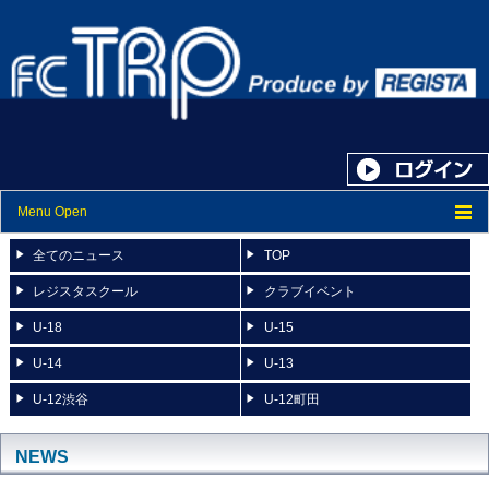
Menu Open
トップ
全てのニュース
TOP
ニュース
レジスタスクール
クラブイベント
U-18
U-15
スケジュール
U-14
U-13
スタッフ紹介
U-12渋谷
U-12町田
フォトアルバム
ブログ
NEWS