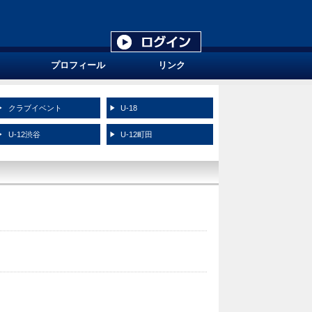
プロフィール
リンク
クラブイベント
U-18
U-12渋谷
U-12町田