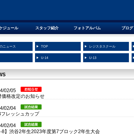
ケジュール
スタッフ紹介
フォトアルバム
ブログ
のニュース
TOP
レジスタスクール
5
U-14
U-13
WS
24/02/05
材価格改定のお知らせ
24/02/04
13フレッシュカップ
24/02/04
-8】渋谷2年生2023年度第7ブロック2年生大会